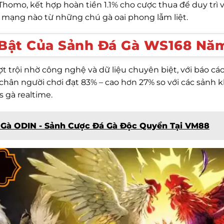
t Thomo, kết hợp hoàn tiền 1.1% cho cược thua để duy tr
hí mạng nào từ những chú gà oai phong lẫm liệt.
i Bật Của Sảnh Đá Gà WS168 Nă
t trội nhờ công nghệ và dữ liệu chuyên biệt, với báo cá
 chân người chơi đạt 83% – cao hơn 27% so với các sảnh 
s gà realtime.
 Gà ODIN - Sảnh Cược Đá Gà Độc Quyền Tại VM88