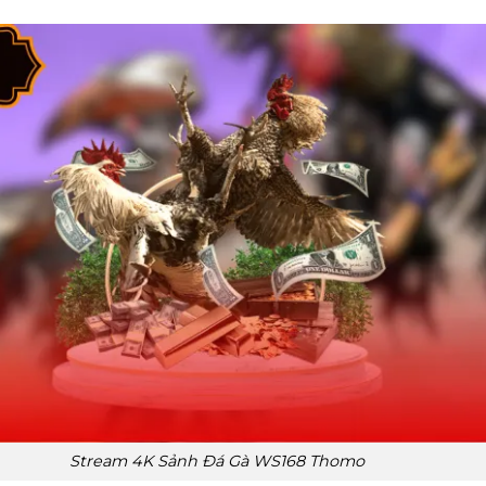
Stream 4K Sảnh Đá Gà WS168 Thomo