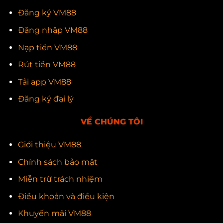
Đăng ký VM88
Đăng nhập VM88
Nạp tiền VM88
Rút tiền VM88
Tải app VM88
Đăng ký đại lý
VỀ CHÚNG TÔI
Giới thiệu VM88
Chính sách bảo mật
Miễn trừ trách nhiệm
Điều khoản và điều kiện
Khuyến mãi VM88