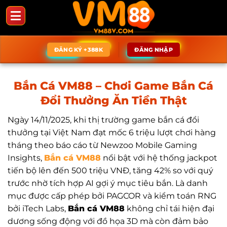
Bỏ
qua
nội
dung
ĐĂNG KÝ +388K
ĐĂNG NHẬP
Bắn Cá VM88 – Chơi Game Bắn Cá
Đổi Thưởng Ăn Tiền Thật
Ngày 14/11/2025, khi thị trường game bắn cá đổi
thưởng tại Việt Nam đạt mốc 6 triệu lượt chơi hàng
tháng theo báo cáo từ Newzoo Mobile Gaming
Insights,
Bắn cá VM88
nổi bật với hệ thống jackpot
tiến bộ lên đến 500 triệu VNĐ, tăng 42% so với quý
trước nhờ tích hợp AI gợi ý mục tiêu bắn. Là danh
mục được cấp phép bởi PAGCOR và kiểm toán RNG
bởi iTech Labs,
Bắn cá VM88
không chỉ tái hiện đại
dương sống động với đồ họa 3D mà còn đảm bảo