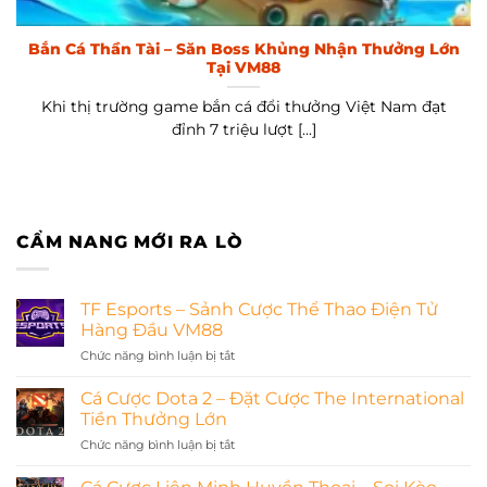
Bắn Cá Thần Tài – Săn Boss Khủng Nhận Thưởng Lớn
Tại VM88
Khi thị trường game bắn cá đổi thưởng Việt Nam đạt
đỉnh 7 triệu lượt [...]
CẨM NANG MỚI RA LÒ
TF Esports – Sảnh Cược Thể Thao Điện Tử
Hàng Đầu VM88
ở
Chức năng bình luận bị tắt
TF
Esports
Cá Cược Dota 2 – Đặt Cược The International
–
Tiền Thưởng Lớn
Sảnh
ở
Chức năng bình luận bị tắt
Cược
Cá
Thể
Cược
Thao