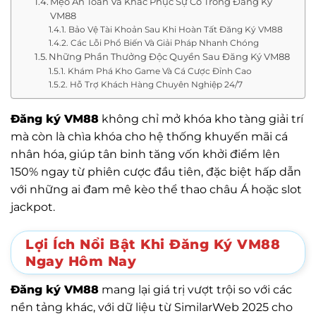
Mẹo An Toàn Và Khắc Phục Sự Cố Trong Đăng Ký
VM88
Bảo Vệ Tài Khoản Sau Khi Hoàn Tất Đăng Ký VM88
Các Lỗi Phổ Biến Và Giải Pháp Nhanh Chóng
Những Phần Thưởng Độc Quyền Sau Đăng Ký VM88
Khám Phá Kho Game Và Cá Cược Đỉnh Cao
Hỗ Trợ Khách Hàng Chuyên Nghiệp 24/7
Đăng ký VM88
không chỉ mở khóa kho tàng giải trí
mà còn là chìa khóa cho hệ thống khuyến mãi cá
nhân hóa, giúp tân binh tăng vốn khởi điểm lên
150% ngay từ phiên cược đầu tiên, đặc biệt hấp dẫn
với những ai đam mê kèo thể thao châu Á hoặc slot
jackpot.
Lợi Ích Nổi Bật Khi Đăng Ký VM88
Ngay Hôm Nay
Đăng ký VM88
mang lại giá trị vượt trội so với các
nền tảng khác, với dữ liệu từ SimilarWeb 2025 cho