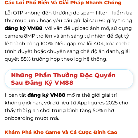
Các Lỗi Phổ Biến Và Giải Pháp Nhanh Chóng
Lỗi OTP không đến thường do spam filter – kiểm tra
thư mục junk hoặc yêu cầu gửi lại sau 60 giây trong
đăng ký VM88
. Với vấn đề upload ảnh mờ, sử dụng
camera 8MP trở lên và ánh sáng tự nhiên để đạt tỷ
lệ thành công 100%. Nếu gặp mã lỗi 404, xóa cache
trình duyệt hoặc chuyển sang chế độ ẩn danh, giải
quyết 85% trường hợp theo log hệ thống.
Những Phần Thưởng Độc Quyền
Sau Đăng Ký VM88
Hoàn tất
đăng ký VM88
mở ra thế giới giải trí
không giới hạn, với dữ liệu từ Appfigures 2025 cho
thấy thời gian chơi trung bình tăng 50% nhờ
onboarding mượt mà.
Khám Phá Kho Game Và Cá Cược Đỉnh Cao