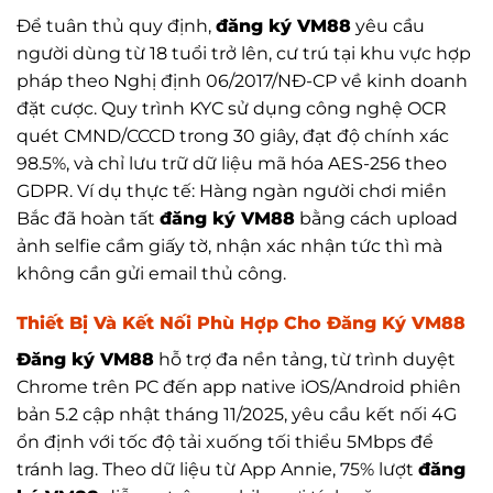
Để tuân thủ quy định,
đăng ký VM88
yêu cầu
người dùng từ 18 tuổi trở lên, cư trú tại khu vực hợp
pháp theo Nghị định 06/2017/NĐ-CP về kinh doanh
đặt cược. Quy trình KYC sử dụng công nghệ OCR
quét CMND/CCCD trong 30 giây, đạt độ chính xác
98.5%, và chỉ lưu trữ dữ liệu mã hóa AES-256 theo
GDPR. Ví dụ thực tế: Hàng ngàn người chơi miền
Bắc đã hoàn tất
đăng ký VM88
bằng cách upload
ảnh selfie cầm giấy tờ, nhận xác nhận tức thì mà
không cần gửi email thủ công.
Thiết Bị Và Kết Nối Phù Hợp Cho Đăng Ký VM88
Đăng ký VM88
hỗ trợ đa nền tảng, từ trình duyệt
Chrome trên PC đến app native iOS/Android phiên
bản 5.2 cập nhật tháng 11/2025, yêu cầu kết nối 4G
ổn định với tốc độ tải xuống tối thiểu 5Mbps để
tránh lag. Theo dữ liệu từ App Annie, 75% lượt
đăng