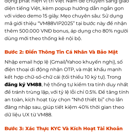
động phát hiện vị trí Việt Nam để chuyển sang giao
diện tiếng Việt, kèm popup hướng dẫn ngắn gọn
với video demo 15 giây. Mẹo chuyên sâu: Sử dụng
mã giới thiệu “VM88VIP2025” tại bước này để nhận
thêm 500.000 VNĐ bonus, áp dụng cho 80% người
dùng mới theo thống kê nội bộ.
Bước 2: Điền Thông Tin Cá Nhân Và Bảo Mật
Nhập email hợp lệ (Gmail/Yahoo khuyến nghị), số
điện thoại di động nhận OTP, và mật khẩu mạnh
kết hợp chữ-số-chữ cái (tối thiểu 10 ký tự). Trong
đăng ký VM88
, hệ thống tự kiểm tra tính duy nhất
để tránh trùng lặp, với tỷ lệ lỗi chỉ 0.5%. Để tăng tính
an toàn, kích hoạt tùy chọn “Nhớ thiết bị” cho lần
đăng nhập sau, giúp tiết kiệm 40% thời gian theo
dữ liệu UX từ VM88.
Bước 3: Xác Thực KYC Và Kích Hoạt Tài Khoản