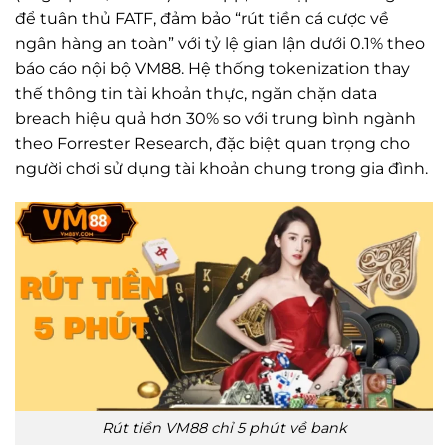
để tuân thủ FATF, đảm bảo “rút tiền cá cược về
ngân hàng an toàn” với tỷ lệ gian lận dưới 0.1% theo
báo cáo nội bộ VM88. Hệ thống tokenization thay
thế thông tin tài khoản thực, ngăn chặn data
breach hiệu quả hơn 30% so với trung bình ngành
theo Forrester Research, đặc biệt quan trọng cho
người chơi sử dụng tài khoản chung trong gia đình.
Rút tiền VM88 chỉ 5 phút về bank