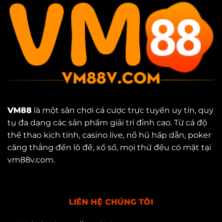
VM88
là một sân chơi cá cược trực tuyến uy tín, quy
tụ đa dạng các sản phẩm giải trí đỉnh cao. Từ cá độ
thể thao kịch tính, casino live, nổ hũ hấp dẫn, poker
căng thẳng đến lô đề, xổ số, mọi thứ đều có mặt tại
vm88v.com.
LIÊN HỆ CHÚNG TÔI