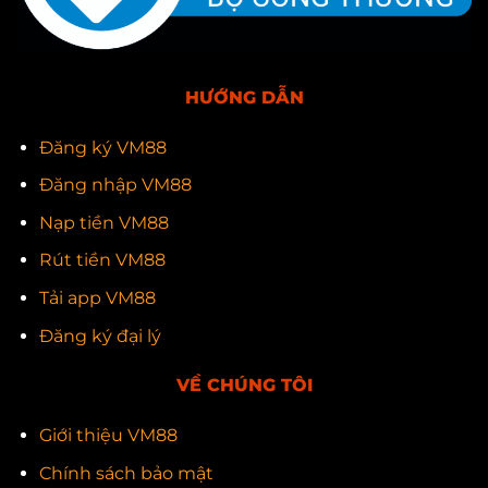
HƯỚNG DẪN
Đăng ký VM88
Đăng nhập VM88
Nạp tiền VM88
Rút tiền VM88
Tải app VM88
Đăng ký đại lý
VỀ CHÚNG TÔI
Giới thiệu VM88
Chính sách bảo mật