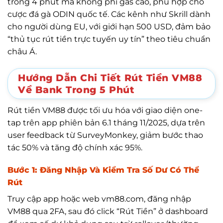
trong 4 phút mà không phí gas cao, phù hợp cho
cược đá gà ODIN quốc tế. Các kênh như Skrill dành
cho người dùng EU, với giới hạn 500 USD, đảm bảo
“thủ tục rút tiền trực tuyến uy tín” theo tiêu chuẩn
châu Á.
Hướng Dẫn Chi Tiết Rút Tiền VM88
Về Bank Trong 5 Phút
Rút tiền VM88 được tối ưu hóa với giao diện one-
tap trên app phiên bản 6.1 tháng 11/2025, dựa trên
user feedback từ SurveyMonkey, giảm bước thao
tác 50% và tăng độ chính xác 95%.
Bước 1: Đăng Nhập Và Kiểm Tra Số Dư Có Thể
Rút
Truy cập app hoặc web vm88.com, đăng nhập
VM88 qua 2FA, sau đó click “Rút Tiền” ở dashboard