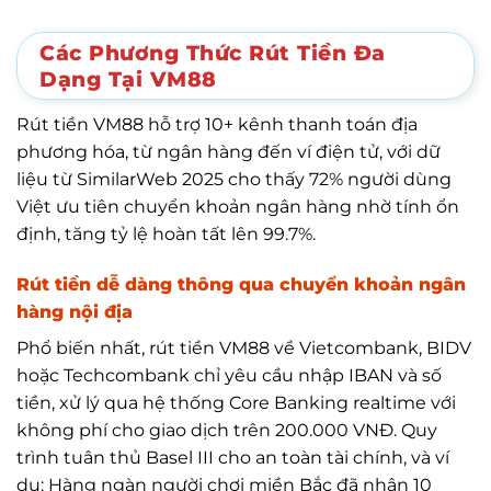
Các Phương Thức Rút Tiền Đa
Dạng Tại VM88
Rút tiền VM88 hỗ trợ 10+ kênh thanh toán địa
phương hóa, từ ngân hàng đến ví điện tử, với dữ
liệu từ SimilarWeb 2025 cho thấy 72% người dùng
Việt ưu tiên chuyển khoản ngân hàng nhờ tính ổn
định, tăng tỷ lệ hoàn tất lên 99.7%.
Rút tiền dễ dàng thông qua chuyển khoản ngân
hàng nội địa
Phổ biến nhất, rút tiền VM88 về Vietcombank, BIDV
hoặc Techcombank chỉ yêu cầu nhập IBAN và số
tiền, xử lý qua hệ thống Core Banking realtime với
không phí cho giao dịch trên 200.000 VNĐ. Quy
trình tuân thủ Basel III cho an toàn tài chính, và ví
dụ: Hàng ngàn người chơi miền Bắc đã nhận 10