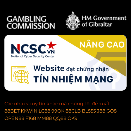
Các nhà cái uy tín khác mà chúng tôi đề xuất:
88BET
KKWIN
LC88
99OK
88CLB
BL555
J88
GO8
OPEN88
F168
MM88
QQ88
OK9