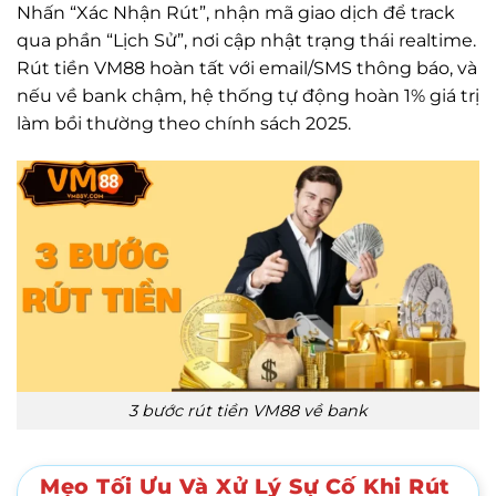
Nhấn “Xác Nhận Rút”, nhận mã giao dịch để track
qua phần “Lịch Sử”, nơi cập nhật trạng thái realtime.
Rút tiền VM88 hoàn tất với email/SMS thông báo, và
nếu về bank chậm, hệ thống tự động hoàn 1% giá trị
làm bồi thường theo chính sách 2025.
3 bước rút tiền VM88 về bank
Mẹo Tối Ưu Và Xử Lý Sự Cố Khi Rút