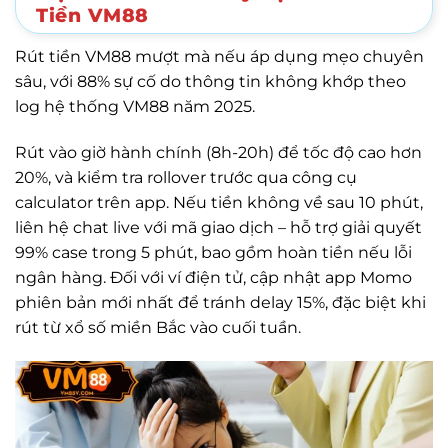
Tiền VM88
Rút tiền VM88 mượt mà nếu áp dụng mẹo chuyên
sâu, với 88% sự cố do thông tin không khớp theo
log hệ thống VM88 năm 2025.
Rút vào giờ hành chính (8h-20h) để tốc độ cao hơn
20%, và kiểm tra rollover trước qua công cụ
calculator trên app. Nếu tiền không về sau 10 phút,
liên hệ chat live với mã giao dịch – hỗ trợ giải quyết
99% case trong 5 phút, bao gồm hoàn tiền nếu lỗi
ngân hàng. Đối với ví điện tử, cập nhật app Momo
phiên bản mới nhất để tránh delay 15%, đặc biệt khi
rút từ xổ số miền Bắc vào cuối tuần.