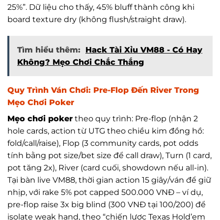
25%”. Dữ liệu cho thấy, 45% bluff thành công khi
board texture dry (không flush/straight draw).
Tìm hiểu thêm:
Hack Tài Xỉu VM88 - Có Hay
Không? Mẹo Chơi Chắc Thắng
Quy Trình Ván Chơi: Pre-Flop Đến River Trong
Mẹo Chơi Poker
Mẹo chơi poker
theo quy trình: Pre-flop (nhận 2
hole cards, action từ UTG theo chiều kim đồng hồ:
fold/call/raise), Flop (3 community cards, pot odds
tính bằng pot size/bet size để call draw), Turn (1 card,
pot tăng 2x), River (card cuối, showdown nếu all-in).
Tại bàn live VM88, thời gian action 15 giây/ván để giữ
nhịp, với rake 5% pot capped 500.000 VNĐ – ví dụ,
pre-flop raise 3x big blind (300 VNĐ tại 100/200) để
isolate weak hand, theo “chiến lược Texas Hold’em