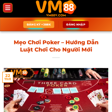
Bỏ
qua
nội
dung
ĐĂNG KÝ +388K
ĐĂNG NHẬP
Mẹo Chơi Poker – Hướng Dẫn
Luật Chơi Cho Người Mới
22
Th11