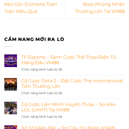
Kèo Góc (Corners) Toàn
Boss Khủng Nhận
Trận Hiệu Quả
Thưởng Lớn Tại VM88
CẨM NANG MỚI RA LÒ
TF Esports – Sảnh Cược Thể Thao Điện Tử
Hàng Đầu VM88
ở
Chức năng bình luận bị tắt
TF
Esports
Cá Cược Dota 2 – Đặt Cược The International
–
Tiền Thưởng Lớn
Sảnh
ở
Chức năng bình luận bị tắt
Cược
Cá
Thể
Cược
Thao
Cá Cược Liên Minh Huyền Thoại – Soi Kèo
Dota
Điện
LOL (LMHT) Tại VM88
2
Tử
ở
Chức năng bình luận bị tắt
–
Hàng
Cá
Đặt
Đầu
Cược
Cược
Xổ Số Miền Bắc – Soi Cầu Dự Đoán XSMB
VM88