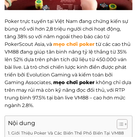
Poker trực tuyến tại Việt Nam đang chứng kiến sự
bùng nổ với hơn 2,8 triệu người chơi hoạt động,
tăng 38% so với năm ngoái theo báo cáo từ
PokerScout Asia, và
mẹo chơi poker
từ các cao thủ
VM88 đang giúp tân binh nâng tỷ lệ thắng từ 35%
lên 52% dựa trên phân tích dữ liệu từ 450.000 ván
bài live. Là trò chơi chiến lược kinh điển được phát
triển bởi Evolution Gaming và kiểm toán bởi
Gaming Associates,
mẹo chơi poker
không chỉ dựa
trên may rủi mà còn kỹ năng đọc đối thủ, với RTP
trung bình 97.5% tại bàn live VM88 – cao hơn mức
ngành 2.8%.
Nội dung
Giới Thiệu Poker Và Các Biến Thể Phổ Biến Tại VM88