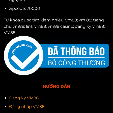
zipcode: 70000
Từ khóa được tìm kiếm nhiều: vm88; vm 88; trang
chủ vm88; link vm88; vm88 casino; đăng ký vm88;
VM88
HƯỚNG DẪN
Đăng ký VM88
Đăng nhập VM88