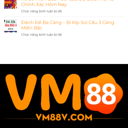
Liên
The
Chính Xác Hôm Nay
Minh
International
ở
Chức năng bình luận bị tắt
Huyền
Tiền
Xổ
Thoại
Thưởng
Số
–
Đánh Đề Ba Càng – Bí Kíp Soi Cầu 3 Càng
Lớn
Miền
Soi
Miền Bắc
Bắc
Kèo
ở
Chức năng bình luận bị tắt
–
LOL
Đánh
Soi
(LMHT)
Đề
Cầu
Tại
Ba
Dự
VM88
Càng
Đoán
–
XSMB
Bí
Chính
Kíp
Xác
Soi
Hôm
Cầu
Nay
3
Càng
Miền
Bắc