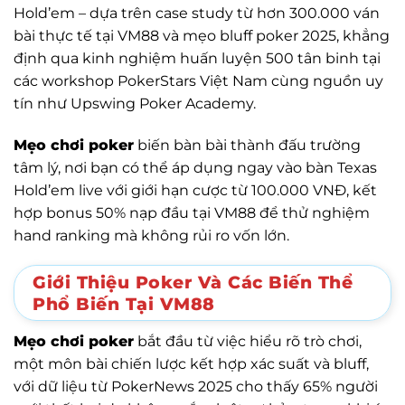
Hold’em – dựa trên case study từ hơn 300.000 ván
bài thực tế tại VM88 và mẹo bluff poker 2025, khẳng
định qua kinh nghiệm huấn luyện 500 tân binh tại
các workshop PokerStars Việt Nam cùng nguồn uy
tín như Upswing Poker Academy.
Mẹo chơi poker
biến bàn bài thành đấu trường
tâm lý, nơi bạn có thể áp dụng ngay vào bàn Texas
Hold’em live với giới hạn cược từ 100.000 VNĐ, kết
hợp bonus 50% nạp đầu tại VM88 để thử nghiệm
hand ranking mà không rủi ro vốn lớn.
Giới Thiệu Poker Và Các Biến Thể
Phổ Biến Tại VM88
Mẹo chơi poker
bắt đầu từ việc hiểu rõ trò chơi,
một môn bài chiến lược kết hợp xác suất và bluff,
với dữ liệu từ PokerNews 2025 cho thấy 65% người