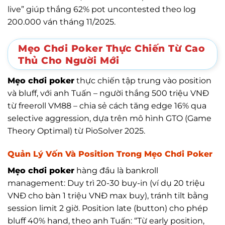
live” giúp thắng 62% pot uncontested theo log
200.000 ván tháng 11/2025.
Mẹo Chơi Poker Thực Chiến Từ Cao
Thủ Cho Người Mới
Mẹo chơi poker
thực chiến tập trung vào position
và bluff, với anh Tuấn – người thắng 500 triệu VNĐ
từ freeroll VM88 – chia sẻ cách tăng edge 16% qua
selective aggression, dựa trên mô hình GTO (Game
Theory Optimal) từ PioSolver 2025.
Quản Lý Vốn Và Position Trong Mẹo Chơi Poker
Mẹo chơi poker
hàng đầu là bankroll
management: Duy trì 20-30 buy-in (ví dụ 20 triệu
VNĐ cho bàn 1 triệu VNĐ max buy), tránh tilt bằng
session limit 2 giờ. Position late (button) cho phép
bluff 40% hand, theo anh Tuấn: “Từ early position,