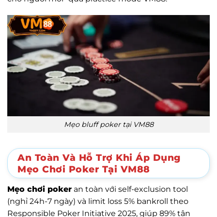
Mẹo bluff poker tại VM88
An Toàn Và Hỗ Trợ Khi Áp Dụng
Mẹo Chơi Poker Tại VM88
Mẹo chơi poker
an toàn với self-exclusion tool
(nghỉ 24h-7 ngày) và limit loss 5% bankroll theo
Responsible Poker Initiative 2025, giúp 89% tân